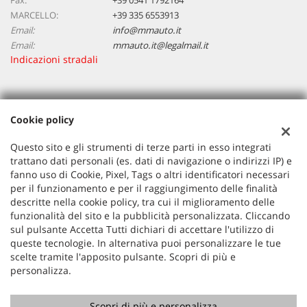
MARCELLO:
+39 335 6553913
Email:
info@mmauto.it
Email:
mmauto.it@legalmail.it
Indicazioni stradali
Dati fiscali:
Cookie policy
M&M Auto Snc
Via Circonvallazione, 27 Savignano Sul Rubicone (FC)
Questo sito e gli strumenti di terze parti in esso integrati
C.F/P.IVA:
02429040401
trattano dati personali (es. dati di navigazione o indirizzi IP) e
Registro delle imprese:
FC
fanno uso di Cookie, Pixel, Tags o altri identificatori necessari
per il funzionamento e per il raggiungimento delle finalità
descritte nella cookie policy, tra cui il miglioramento delle
funzionalità del sito e la pubblicità personalizzata. Cliccando
sul pulsante Accetta Tutti dichiari di accettare l'utilizzo di
queste tecnologie. In alternativa puoi personalizzare le tue
scelte tramite l'apposito pulsante. Scopri di più e
personalizza.
Scopri di più e personalizza