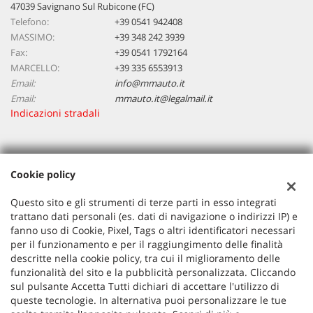
47039 Savignano Sul Rubicone (FC)
Telefono:
+39 0541 942408
MASSIMO:
+39 348 242 3939
Fax:
+39 0541 1792164
MARCELLO:
+39 335 6553913
Email:
info@mmauto.it
Email:
mmauto.it@legalmail.it
Indicazioni stradali
Dati fiscali:
Cookie policy
M&M Auto Snc
Via Circonvallazione, 27 Savignano Sul Rubicone (FC)
Questo sito e gli strumenti di terze parti in esso integrati
C.F/P.IVA:
02429040401
trattano dati personali (es. dati di navigazione o indirizzi IP) e
Registro delle imprese:
FC
fanno uso di Cookie, Pixel, Tags o altri identificatori necessari
per il funzionamento e per il raggiungimento delle finalità
descritte nella cookie policy, tra cui il miglioramento delle
funzionalità del sito e la pubblicità personalizzata. Cliccando
sul pulsante Accetta Tutti dichiari di accettare l'utilizzo di
queste tecnologie. In alternativa puoi personalizzare le tue