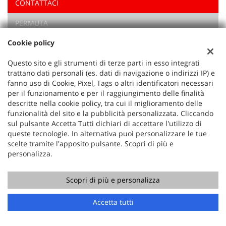
CONTATTACI
Ho letto e accetto
l'informativa privacy
*
PERMUTA
Acconsento al trattamento dei miei dati per finalità di
marketing
Cookie policy
RICHIEDI TEST DRIVE
Invia la tua richiesta
Questo sito e gli strumenti di terze parti in esso integrati
Vuoi saperne di più? Scrivici!
trattano dati personali (es. dati di navigazione o indirizzi IP) e
I campi contrassegnati con * sono obbligatori.
fanno uso di Cookie, Pixel, Tags o altri identificatori necessari
Servizio clienti
per il funzionamento e per il raggiungimento delle finalità
+39 0541 942408
descritte nella cookie policy, tra cui il miglioramento delle
funzionalità del sito e la pubblicità personalizzata. Cliccando
sul pulsante Accetta Tutti dichiari di accettare l'utilizzo di
queste tecnologie. In alternativa puoi personalizzare le tue
scelte tramite l'apposito pulsante. Scopri di più e
personalizza.
Scopri di più e personalizza
Accetta tutti