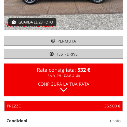
GUARDA LE 23 FOTO
PERMUTA
TEST-DRIVE
Rata consigliata:
532 €
T.A.N. 7% - T.A.E.G.
8%
CONFIGURA LA TUA RATA
PREZZO
36.900 €
Condizioni
usato