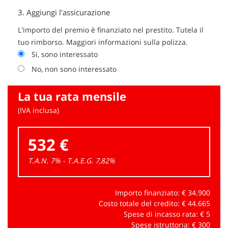
3.
Aggiungi l'assicurazione
L'importo del premio è finanziato nel prestito. Tutela il
tuo rimborso. Maggiori informazioni sulla polizza.
Si, sono interessato
No, non sono interessato
La tua rata mensile
(IVA inclusa)
532 €
T.A.N. 7% - T.A.E.G.
7,82
%
Importo finanziato: €
34.900
Costo totale del credito: €
44.665
Spese di incasso rata: €
5
Spese istruttoria: €
300