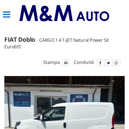
HOME
AZIENDA
FIAT Doblo
CARGO 1.4 T-JET Natural Power SX
LISTA VEICOLI
Euro6!!!!
AUTO DISPONIBILI SU
Stampa
Condividi
PRENOTAZIONE
ACQUISTIAMO USATO
CONTATTI