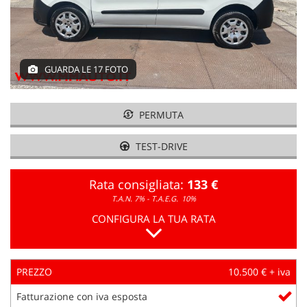
GUARDA LE 17 FOTO
PERMUTA
TEST-DRIVE
Rata consigliata:
133 €
T.A.N. 7% - T.A.E.G.
10%
CONFIGURA LA TUA RATA
PREZZO
10.500 € + iva
Fatturazione con iva esposta