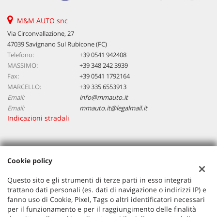
M&M AUTO snc
Via Circonvallazione, 27
47039 Savignano Sul Rubicone (FC)
Telefono:
+39 0541 942408
MASSIMO:
+39 348 242 3939
Fax:
+39 0541 1792164
MARCELLO:
+39 335 6553913
Email:
info@mmauto.it
Email:
mmauto.it@legalmail.it
Indicazioni stradali
Dati fiscali:
Cookie policy
M&M Auto Snc
Via Circonvallazione, 27 Savignano Sul Rubicone (FC)
Questo sito e gli strumenti di terze parti in esso integrati
C.F/P.IVA:
02429040401
trattano dati personali (es. dati di navigazione o indirizzi IP) e
Registro delle imprese:
FC
fanno uso di Cookie, Pixel, Tags o altri identificatori necessari
per il funzionamento e per il raggiungimento delle finalità