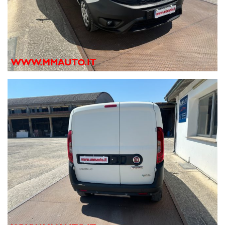
Rivestimento pianale cabina di guida e vano di carico
Rivestimento sedili in tessuto (principale) e tessuto
(addizionale)
Sedile conducente individuale con manuale a 1 via,
sedile passeggero individuale
Servosterzo
Sistema audio comprende radio AM/FM
Sistema di ventilazione con filtro antipolline
Sospensioni anteriore a montante con barra antirollio,
sospensioni posteriore a multi-link
Temperatura esterna
Tergicristallo con automatico
Tire kit
Vano portaguanti con serratura
Verniciatura pastello
Volante in plastica reg. in altezza, reg. in profondità e
multifunzione
ABS