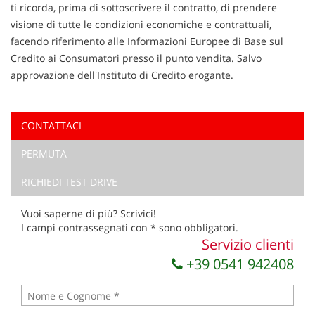
ti ricorda, prima di sottoscrivere il contratto, di prendere
visione di tutte le condizioni economiche e contrattuali,
facendo riferimento alle Informazioni Europee di Base sul
Credito ai Consumatori presso il punto vendita. Salvo
approvazione dell'Instituto di Credito erogante.
CONTATTACI
Ho letto e accetto
l'informativa privacy
*
PERMUTA
Acconsento al trattamento dei miei dati per finalità di
marketing
RICHIEDI TEST DRIVE
Invia la tua richiesta
Vuoi saperne di più? Scrivici!
I campi contrassegnati con * sono obbligatori.
Servizio clienti
+39 0541 942408