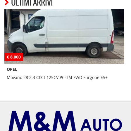
ULTIMI ARRIVI
€ 8.000
€
OPEL
Movano 28 2.3 CDTI 125CV PC-TM FWD Furgone E5+
G