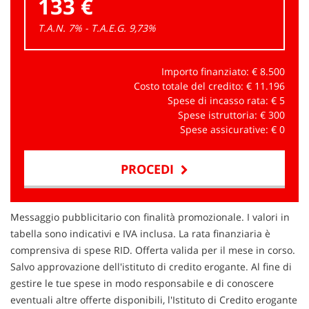
133 €
T.A.N. 7% - T.A.E.G.
9,73
%
Importo finanziato: €
8.500
Costo totale del credito: €
11.196
Spese di incasso rata: €
5
Spese istruttoria: €
300
Spese assicurative: €
0
PROCEDI
Contattaci
Messaggio pubblicitario con finalità promozionale. I valori in
tabella sono indicativi e IVA inclusa. La rata finanziaria è
comprensiva di spese RID. Offerta valida per il mese in corso.
Salvo approvazione dell'istituto di credito erogante. Al fine di
gestire le tue spese in modo responsabile e di conoscere
eventuali altre offerte disponibili, l'Istituto di Credito erogante