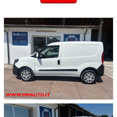
Fendinebbia
Intellyathlon GV55
Sensore di parcheggio
Equipaggiamenti di serie
2 freni a disco con 2 dischi ventilati
2 poggiatesta sedili ant. , con reg. in altezza
2 posti , config: 2+0
4 altoparlanti
Airbag anteriore conducente
Alzacristalli elettrici anteriori , numero ad impulso 2
Assistenza alla frenata di emergenza
Avvisatore cinture sicurezza 1
Bracciolo anteriore
Chiusura centralizzata a distanza
Cinture sicurezza ant. conducente e passeggero con
pretensionatori e reg. in altezza
Climatizzatore
Comandi audio al volante