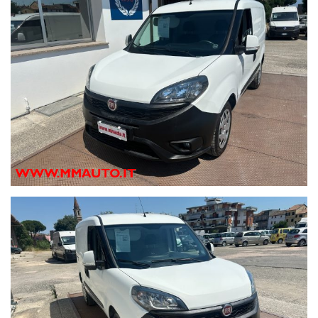
Comando luci manuale
Computer con consumo medio, consumo istantaneo e
autonomia
Connessione bluetooth con connessione telefono
Console al pavimento
Contagiri
EBD
Fari principali a superf.complessa , lampada alogena
alogene
Hill holder
Luce vano bagagliaio
Luci di lettura anteriori
Luci funzionamento diurno
Modanature laterali
Paraurti anteriore, posteriore e colore nero
Porta conducente e porta passeggero a battente
Portabicchiere ai sedili anteriori
Presa di corrente 12v bagagliaio/vano carico e ant.
Retrovisori esterni regol. interna e indicatori di direzione