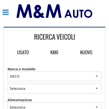
HOME
AZIENDA
RICERCA VEICOLI
LISTA VEICOLI
AUTO DISPONIBILI SU
USATO
KM0
NUOVO
PRENOTAZIONE
ACQUISTIAMO USATO
Marca e modello
CONTATTI
Alimentazione