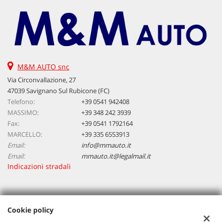
M&M AUTO snc
Via Circonvallazione, 27
47039 Savignano Sul Rubicone (FC)
Telefono:
+39 0541 942408
MASSIMO:
+39 348 242 3939
Fax:
+39 0541 1792164
MARCELLO:
+39 335 6553913
Email:
info@mmauto.it
Email:
mmauto.it@legalmail.it
Indicazioni stradali
Dati fiscali:
Cookie policy
M&M Auto Snc