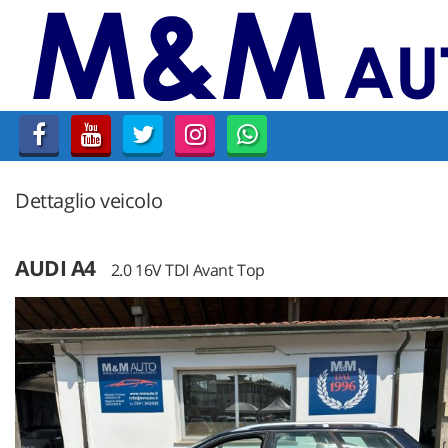
HOME
AZIENDA
LISTA VEICOLI
Dettaglio veicolo
AUTO DISPONIBILI SU
PRENOTAZIONE
AUDI A4
2.0 16V TDI Avant Top
ACQUISTIAMO USATO
CONTATTI