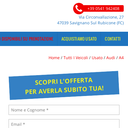
+39 0541 942408
Via Circonvallazione, 27
47039 Savignano Sul Rubicone (FC)
 DISPONIBILI SU PRENOTAZIONE
ACQUISTIAMO USATO
CONTATTI
Home
/
Tutti I Veicoli
/
Usato
/
Audi
/
A4
SCOPRI L'OFFERTA
PER AVERLA SUBITO TUA!