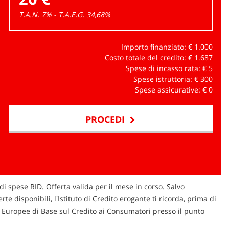
T.A.N. 7% - T.A.E.G.
34,68
%
Importo finanziato: €
1.000
Costo totale del credito: €
1.687
Spese di incasso rata: €
5
Spese istruttoria: €
300
Spese assicurative: €
0
PROCEDI
di spese RID. Offerta valida per il mese in corso. Salvo
te disponibili, l'Istituto di Credito erogante ti ricorda, prima di
ni Europee di Base sul Credito ai Consumatori presso il punto