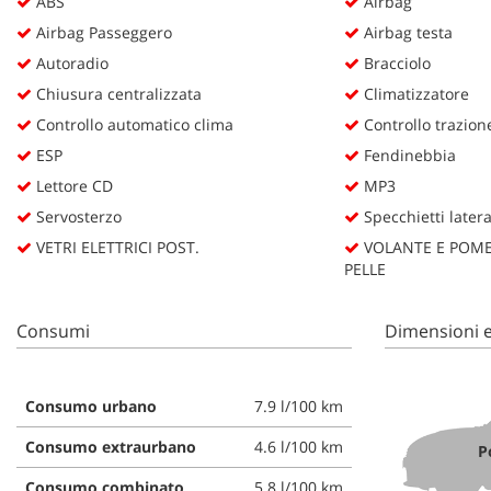
ABS
Airbag
Airbag Passeggero
Airbag testa
Autoradio
Bracciolo
Chiusura centralizzata
Climatizzatore
Controllo automatico clima
Controllo trazion
ESP
Fendinebbia
Lettore CD
MP3
Servosterzo
Specchietti lateral
VETRI ELETTRICI POST.
VOLANTE E POME
PELLE
Consumi
Dimensioni e
Consumo urbano
7.9 l/100 km
Consumo extraurbano
4.6 l/100 km
P
Consumo combinato
5.8 l/100 km