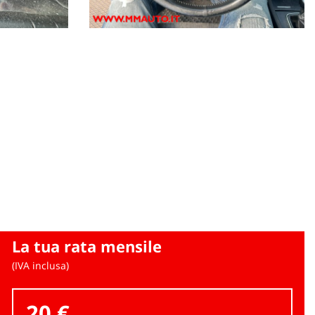
La tua rata mensile
(IVA inclusa)
20 €