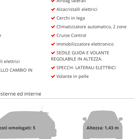
Airbag laterali
Alzacristalli elettrici
Cerchi in lega
Climatizzatore automatico, 2 zone
e
Cruise Control
Immobilizzatore elettronico
SEDILE GUIDA E VOLANTE
REGOLABILE IN ALTEZZA.
i elettrici
SPECCH- LATERALI ELETTRICI
LLO CAMBIO IN
Volante in pelle
sterne ed interne
osti omologati: 5
Altezza: 1,43 m