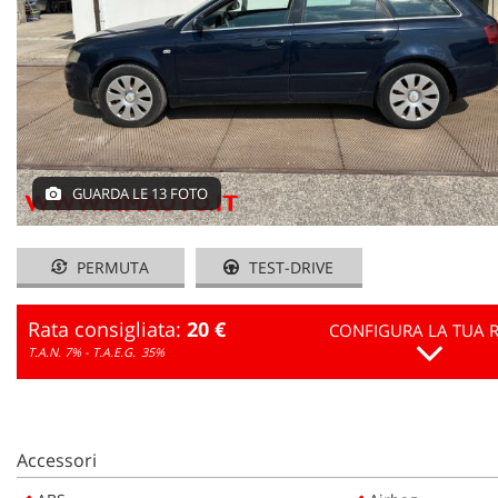
GUARDA LE 13 FOTO
PERMUTA
TEST-DRIVE
Rata consigliata:
20 €
CONFIGURA LA TUA 
T.A.N. 7% - T.A.E.G.
35%
Accessori