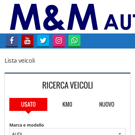
HOME
AZIENDA
LISTA VEICOLI
Lista veicoli
AUTO DISPONIBILI SU
PRENOTAZIONE
RICERCA VEICOLI
ACQUISTIAMO USATO
CONTATTI
USATO
KM0
NUOVO
Marca e modello