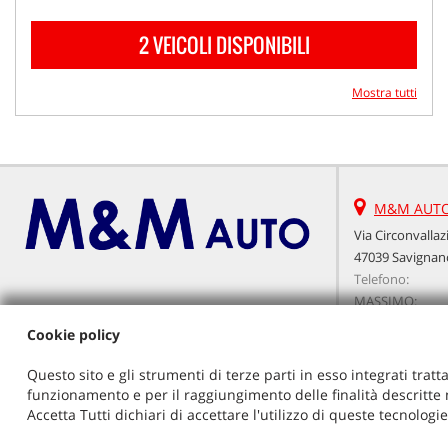
2 VEICOLI DISPONIBILI
Mostra tutti
M&M AUTO
Via Circonvallaz
47039 Savignano
Telefono:
MASSIMO:
Fax:
Cookie policy
MARCELLO:
Email:
Questo sito e gli strumenti di terze parti in esso integrati tratta
Email:
funzionamento e per il raggiungimento delle finalità descritte n
Indicazioni st
Accetta Tutti dichiari di accettare l'utilizzo di queste tecnolog