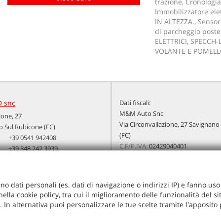
trazione, Cronologia
Immobilizzatore el
IN ALTEZZA., Sensor
di parcheggio poster
ELETTRICI, SPECCH-L
VOLANTE E POMELLO
 snc
Dati fiscali:
M&M Auto Snc
ione, 27
Via Circonvallazione, 27 Savignano
 Sul Rubicone (FC)
(FC)
+39 0541 942408
C.F/P.IVA:
02429040401
+39 348 242 3939
Registro delle imprese:
FC
+39 0541 1792164
+39 335 6553913
info@mmauto.it
no dati personali (es. dati di navigazione o indirizzi IP) e fanno uso d
mmauto.it@legalmail.it
ella cookie policy, tra cui il miglioramento delle funzionalità del s
radali
ie. In alternativa puoi personalizzare le tue scelte tramite l'apposito