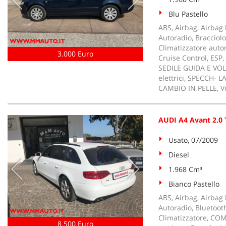
Blu Pastello
ABS, Airbag, Airbag l
Autoradio, Bracciolo
Climatizzatore autom
3.000 Euro
Cruise Control, ESP,
SEDILE GUIDA E VOLA
elettrici, SPECCH- 
CAMBIO IN PELLE, Vo
AUDI A4 Avant 2.0 
Usato, 07/2009
Diesel
1.968 Cm³
Bianco Pastello
ABS, Airbag, Airbag l
Autoradio, Bluetooth
Climatizzatore, COM
8.500 Euro