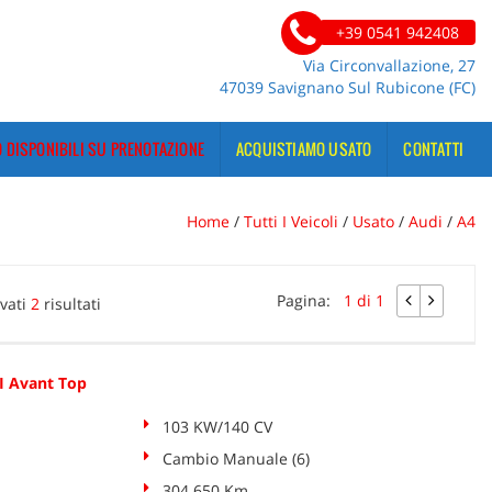
+39 0541 942408
Via Circonvallazione, 27
47039 Savignano Sul Rubicone (FC)
 DISPONIBILI SU PRENOTAZIONE
ACQUISTIAMO USATO
CONTATTI
Home
/
Tutti I Veicoli
/
Usato
/
Audi
/
A4
Pagina:
1 di 1
vati
2
risultati
I Avant Top
103 KW/140 CV
Cambio Manuale (6)
304.650 Km